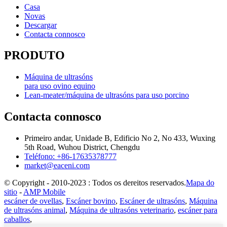
Casa
Novas
Descargar
Contacta connosco
PRODUTO
Máquina de ultrasóns
para uso ovino equino
Lean-meater/máquina de ultrasóns para uso porcino
Contacta connosco
Primeiro andar, Unidade B, Edificio No 2, No 433, Wuxing
5th Road, Wuhou District, Chengdu
Teléfono: +86-17635378777
market@eaceni.com
© Copyright - 2010-2023 : Todos os dereitos reservados.
Mapa do
sitio
-
AMP Mobile
escáner de ovellas
,
Escáner bovino
,
Escáner de ultrasóns
,
Máquina
de ultrasóns animal
,
Máquina de ultrasóns veterinario
,
escáner para
caballos
,