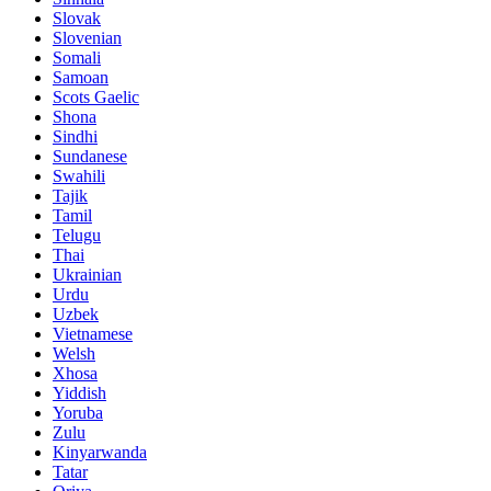
Slovak
Slovenian
Somali
Samoan
Scots Gaelic
Shona
Sindhi
Sundanese
Swahili
Tajik
Tamil
Telugu
Thai
Ukrainian
Urdu
Uzbek
Vietnamese
Welsh
Xhosa
Yiddish
Yoruba
Zulu
Kinyarwanda
Tatar