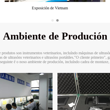
Exposición doméstica
Exposición de Vietnam
Show de Dubai
Ambiente de Produción
 produtos son instrumentos veterinarios, incluíndo máquinas de ultrasóns 
s de ultrasóns veterinarios e ultrasóns portátiles."O cliente primeiro",
O seguinte é o noso ambiente de produción, incluíndo cadea de montaxe,