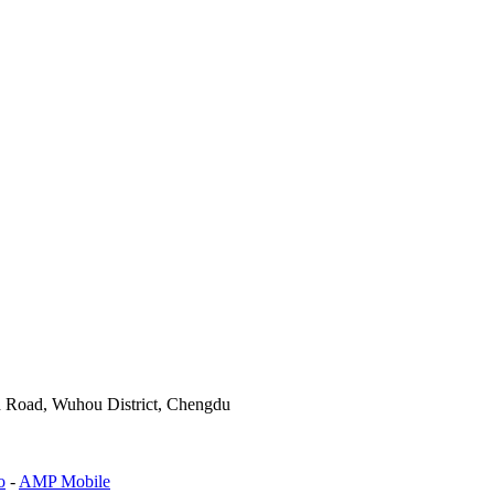
h Road, Wuhou District, Chengdu
o
-
AMP Mobile