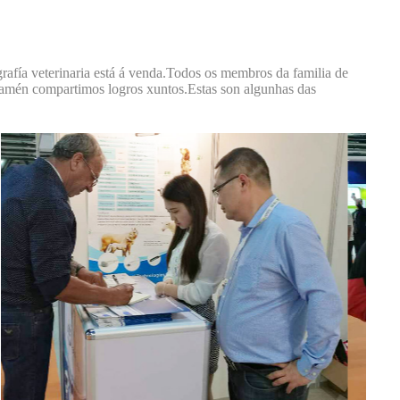
grafía veterinaria está á venda.Todos os membros da familia de
tamén compartimos logros xuntos.Estas son algunhas das