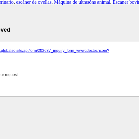
rinario
,
escáner de ovellas
,
Máquina de ultrasóns animal
,
Escáner bovi