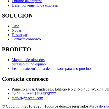
Entorno da empresa
Desenvolvemento da empresa
SOLUCIÓN
Casa
Novas
Descargar
Contacta connosco
PRODUTO
Máquina de ultrasóns
para uso ovino equino
Lean-meater/máquina de ultrasóns para uso porcino
Contacta connosco
Primeiro andar, Unidade B, Edificio No 2, No 433, Wuxing 5t
Teléfono: +86-17635378777
market@eaceni.com
© Copyright - 2010-2023 : Todos os dereitos reservados.
Mapa do siti