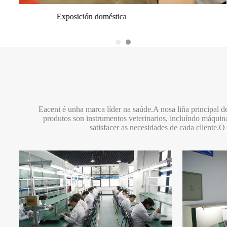
Exposición doméstica
Exposición de Vietnam
Show de Dubai
Eaceni é unha marca líder na saúde.A nosa liña principal de
produtos son instrumentos veterinarios, incluíndo máquina
satisfacer as necesidades de cada cliente.